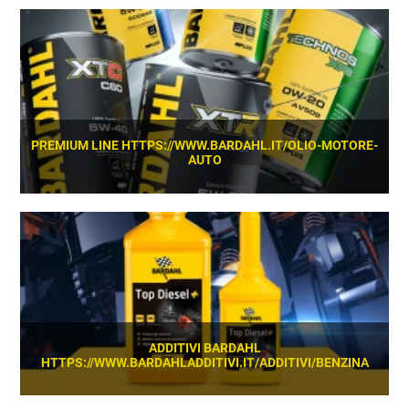
SCOPRI
PREMIUM LINE HTTPS://WWW.BARDAHL.IT/OLIO-MOTORE-
AUTO
SCOPRI
ADDITIVI BARDAHL
HTTPS://WWW.BARDAHLADDITIVI.IT/ADDITIVI/BENZINA