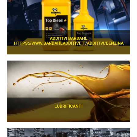
ADDITIVI BARDAHL
HTTPS://WWW.BARDAHLADDITIVI.IT/ADDITIVI/BENZINA
SCOPRI
LUBRIFICANTI
SCOPRI