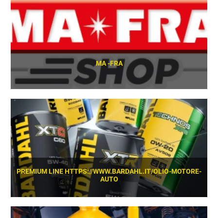
MA -FRA
SCOPRI
PREMIUM LINE HTTPS://WWW.BARDAHL.IT/OLIO-MOTORE-
AUTO
SCOPRI