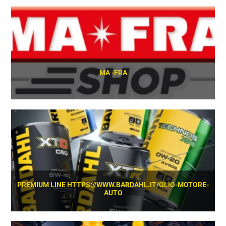
SCOPRI
MA -FRA
SCOPRI
PREMIUM LINE HTTPS://WWW.BARDAHL.IT/OLIO-MOTORE-
AUTO
SCOPRI