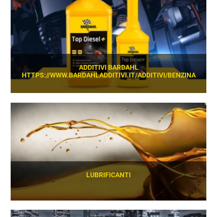
ADDITIVI BARDAHL
HTTPS://WWW.BARDAHLADDITIVI.IT/ADDITIVI/BENZINA
SCOPRI
LUBRIFICANTI
SCOPRI