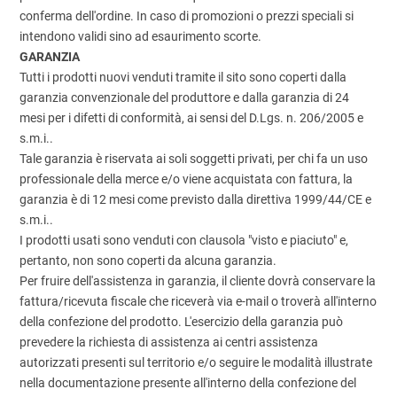
conferma dell'ordine. In caso di promozioni o prezzi speciali si
intendono validi sino ad esaurimento scorte.
GARANZIA
Tutti i prodotti nuovi venduti tramite il sito sono coperti dalla
garanzia convenzionale del produttore e dalla garanzia di 24
mesi per i difetti di conformità, ai sensi del D.Lgs. n. 206/2005 e
s.m.i..
Tale garanzia è riservata ai soli soggetti privati, per chi fa un uso
professionale della merce e/o viene acquistata con fattura, la
garanzia è di 12 mesi come previsto dalla direttiva 1999/44/CE e
s.m.i..
I prodotti usati sono venduti con clausola "visto e piaciuto" e,
pertanto, non sono coperti da alcuna garanzia.
Per fruire dell'assistenza in garanzia, il cliente dovrà conservare la
fattura/ricevuta fiscale che riceverà via e-mail o troverà all'interno
della confezione del prodotto. L'esercizio della garanzia può
prevedere la richiesta di assistenza ai centri assistenza
autorizzati presenti sul territorio e/o seguire le modalità illustrate
nella documentazione presente all'interno della confezione del