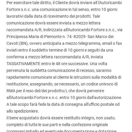
Per esercitare tale diritto, il Cliente dovrà inviare all l'Autoricambi
Fortore s.n.c. una comunicazione in tal senso, entro 10 giorni
lavorativi dalla data di ricevimento dei prodotti. Tale
comunicazione dovrà essere inviata a mezzo lettera
raccomandata A/R, indirizzata all'Autoricambi Fortore s.n.c., via
Principessa Maria di Piemonte n. 74 -82029- San Marco dei
Cavoti (BN), ovvero anticipata a mezzo telegramma, email o fax
inviati entro il suddetto termine di 10 giorni e seguiti da una
conferma a mezzo lettera raccomandata A/R, inviata
TASSATIVAMENTE entro le 48 ore successive. Una volta
pervenuta la suddetta comunicazione di recesso, saranno
rapidamente comunicate al cliente le istruzioni sulla modalità di
restituzione, assegnando, se necessario, un codice univoco di
RMA per il reso del/dei prodotto/i, che dovrà pervenire
all'Autoricambi Fortore s.n.c. entro 10 giorni dall'autorizzazione.
A tale scopo farà fede la data di consegna all'ufficio postale od
allo spedizioniere.
Il bene acquistato dovrà essere restituito integro, non usato,
completo di tutte le sue parti e nella confezione originale
(compresi imballo ed eventuale documentazione e dotazione