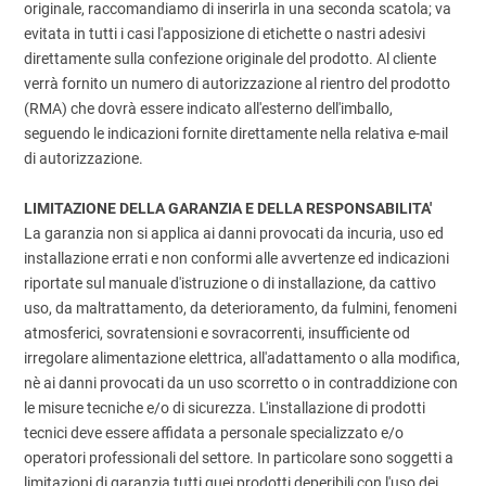
originale, raccomandiamo di inserirla in una seconda scatola; va
evitata in tutti i casi l'apposizione di etichette o nastri adesivi
direttamente sulla confezione originale del prodotto. Al cliente
verrà fornito un numero di autorizzazione al rientro del prodotto
(RMA) che dovrà essere indicato all'esterno dell'imballo,
seguendo le indicazioni fornite direttamente nella relativa e-mail
di autorizzazione.
LIMITAZIONE DELLA GARANZIA E DELLA RESPONSABILITA'
La garanzia non si applica ai danni provocati da incuria, uso ed
installazione errati e non conformi alle avvertenze ed indicazioni
riportate sul manuale d'istruzione o di installazione, da cattivo
uso, da maltrattamento, da deterioramento, da fulmini, fenomeni
atmosferici, sovratensioni e sovracorrenti, insufficiente od
irregolare alimentazione elettrica, all'adattamento o alla modifica,
nè ai danni provocati da un uso scorretto o in contraddizione con
le misure tecniche e/o di sicurezza. L'installazione di prodotti
tecnici deve essere affidata a personale specializzato e/o
operatori professionali del settore. In particolare sono soggetti a
limitazioni di garanzia tutti quei prodotti deperibili con l'uso dei