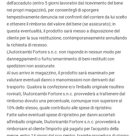
dell'accaduto (entro 5 giorni lavorativi dal ricevimento del bene
nei propri magazzini), per consentirgli di sporgere
tempestivamente denuncia nei confronti del corriere da lui scelto
e ottenere il rimborso del valore del bene (se assicurato); in
questa eventualità, il prodotto sarà messo a disposizione del
cliente per la sua restituzione, contemporaneamente annullando
la richiesta di recesso.
L'Autoricambi Fortore s.n.c. non risponde in nessun modo per
danneggiamenti o furto/smarrimento di beni restituiti con
spedizioni non assicurate.
Al suo arrivo in magazzino, il prodotto sarà esaminato per
valutare eventuali danni o manomissioni non derivanti dal
trasporto. Qualora la confezione e/o l'imballo originale risultino
rovinati, l'Autoricambi Fortore s.n.c. provvederà a trattenere dal
rimborso dovuto una percentuale, comunque non superiore al
10% dello stesso, quale contributo alle spese di ripristino.
Fatte salve eventuali spese di ripristino per danni accertati
all'imballo originale, l'Autoricambi Fortore s.n.c. provvederà a
rimborsare al cliente l'importo già pagato per l'acquisto della
merce, entro 14 giorni dal suo rientro, tramite procedura di storno