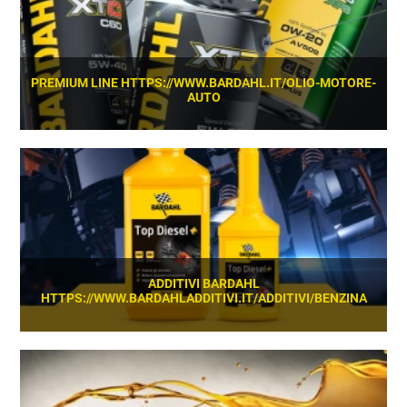
PREMIUM LINE HTTPS://WWW.BARDAHL.IT/OLIO-MOTORE-
AUTO
SCOPRI
ADDITIVI BARDAHL
HTTPS://WWW.BARDAHLADDITIVI.IT/ADDITIVI/BENZINA
SCOPRI