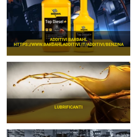
ADDITIVI BARDAHL
HTTPS://WWW.BARDAHLADDITIVI.IT/ADDITIVI/BENZINA
SCOPRI
LUBRIFICANTI
SCOPRI