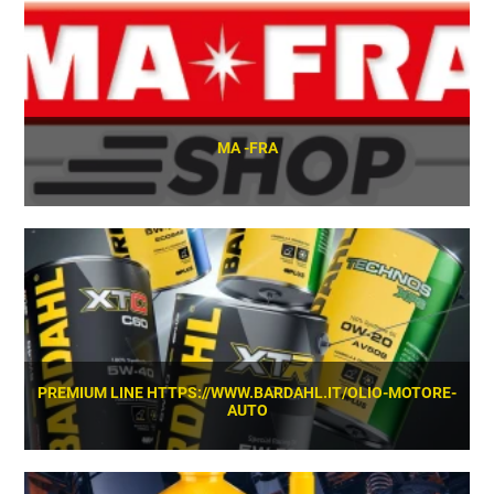
MA -FRA
SCOPRI
PREMIUM LINE HTTPS://WWW.BARDAHL.IT/OLIO-MOTORE-
AUTO
SCOPRI