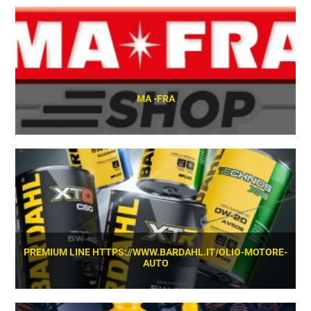
SCOPRI
MA -FRA
SCOPRI
PREMIUM LINE HTTPS://WWW.BARDAHL.IT/OLIO-MOTORE-
AUTO
SCOPRI