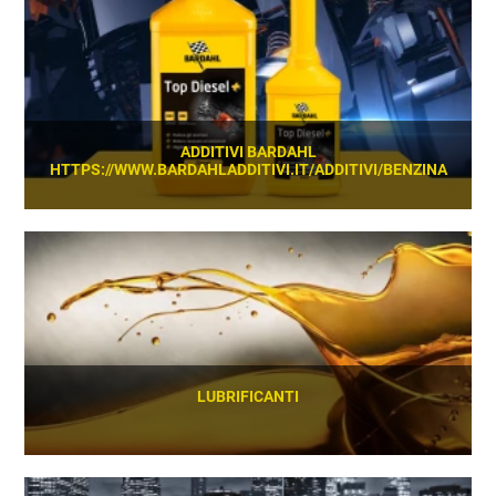
ADDITIVI BARDAHL
HTTPS://WWW.BARDAHLADDITIVI.IT/ADDITIVI/BENZINA
SCOPRI
LUBRIFICANTI
SCOPRI