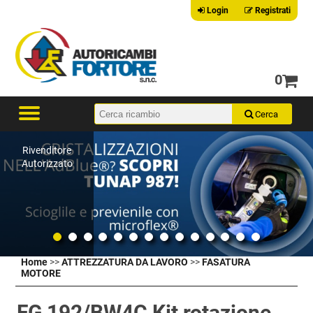
Login
Registrati
0
Rivenditore
Autorizzato
Home
>>
ATTREZZATURA DA LAVORO
>>
FASATURA
MOTORE
FG 192/BW4C Kit rotazione