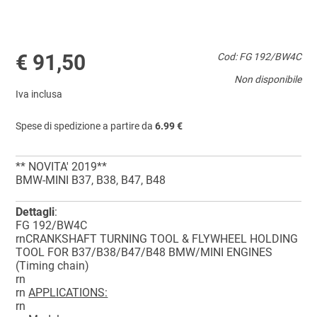
€ 91,50
Cod: FG 192/BW4C
Non disponibile
Iva inclusa
Spese di spedizione a partire da
6.99 €
** NOVITA' 2019**
BMW-MINI B37, B38, B47, B48
Dettagli
:
FG 192/BW4C
rnCRANKSHAFT TURNING TOOL & FLYWHEEL HOLDING
TOOL FOR B37/B38/B47/B48 BMW/MINI ENGINES
(Timing chain)
rn
rn
APPLICATIONS:
rn