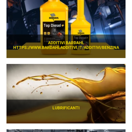
SCOPRI
ADDITIVI BARDAHL
HTTPS://WWW.BARDAHLADDITIVI.IT/ADDITIVI/BENZINA
SCOPRI
LUBRIFICANTI
SCOPRI