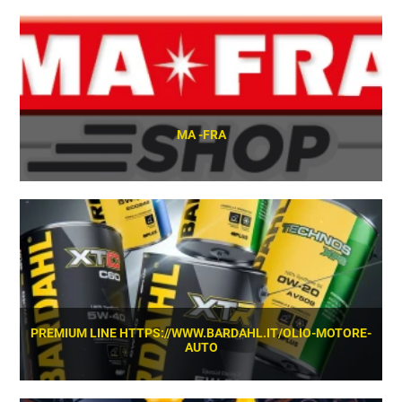
SCOPRI
MA -FRA
SCOPRI
PREMIUM LINE HTTPS://WWW.BARDAHL.IT/OLIO-MOTORE-
AUTO