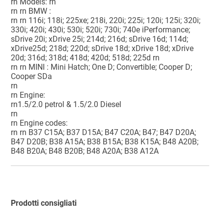
rn Models: rn
rn rn BMW :
rn rn 116i; 118i; 225xe; 218i, 220i; 225i; 120i; 125i; 320i;
330i; 420i; 430i; 530i; 520i; 730i; 740e iPerformance;
sDrive 20i; xDrive 25i; 214d; 216d; sDrive 16d; 114d;
xDrive25d; 218d; 220d; sDrive 18d; xDrive 18d; xDrive
20d; 316d; 318d; 418d; 420d; 518d; 225d rn
rn rn MINI : Mini Hatch; One D; Convertible; Cooper D;
Cooper SDa
rn
rn Engine:
rn1.5/2.0 petrol & 1.5/2.0 Diesel
rn
rn Engine codes:
rn rn B37 C15A; B37 D15A; B47 C20A; B47; B47 D20A;
B47 D20B; B38 A15A; B38 B15A; B38 K15A; B48 A20B;
B48 B20A; B48 B20B; B48 A20A; B38 A12A
Prodotti consigliati