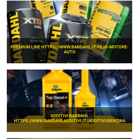
SCOPRI
PREMIUM LINE HTTPS://WWW.BARDAHL.IT/OLIO-MOTORE-
AUTO
SCOPRI
ADDITIVI BARDAHL
HTTPS://WWW.BARDAHLADDITIVI.IT/ADDITIVI/BENZINA