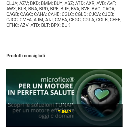
CLJA; AZV; BKD; BMM; BUY; ASZ; ATD; AXR; AVB; AVF;
AWX; BLB; BNA; BRD; BRE; BRF; BVA; BVF; BVG; CAGA;
CAGB; CAGC; CAHA; CAHB; CGLC; CGLD; CJCA; CJCB;
CJCC; CMFA; AJM; ATJ; CMEA; CFGC; CGLA; CGLB; CFFE;
CFHC; AZV; ATD; BLT; BPX; BUK
Prodotti consigliati
TUNAP