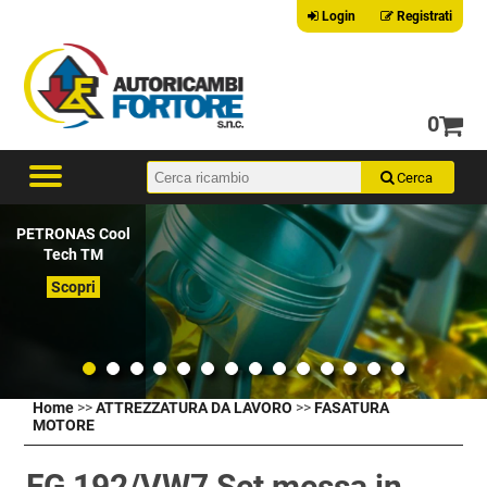
Login
Registrati
0
PETRONAS Cool
Tech TM
Scopri
Home
>>
ATTREZZATURA DA LAVORO
>>
FASATURA
MOTORE
FG 192/VW7 Set messa in