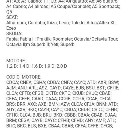
A1; A3; A3 Cabrio; TT; Q3; A4; A4 quattro; A6; A6 quattro;
A4 Cabrio; A4 allroad; A5 Coupe/Cabriolet; A5 Sportback;
Q5
SEAT:
Alhambra; Cordoba; Ibiza; Leon; Toledo; Altea/Altea XL;
Exeo
SKODA:
Fabia; Fabia II; Praktik; Roomster; Octavia/Octavia Tour;
Octavia II;m Superb II; Yeti; Superb
MOTORE:
1.2 D; 1.4 D; 1.6 D; 1.9 D; 2.0 D
CODICI MOTORE:
CDCA; CNEA; CSHA; CDBA; CNFA; CAYC; ATD; AXR; BSW;
AJM; ANU; ARL; ASZ; CAYD; CAYE; BJB; BSU; BST; CFHE;
CLCA; CFFB; CFGB; CKTB; CKTC; CKUB; CKUC; CBAB;
CFFA; CFFB; CAAD; CAAA; CCHB; CCHA; CCAE; CFCA;
BRS; BRR; AXC; AXB; BMN; AZV; CLCA; CFJA; BNM; ATD;
AUY; AXR; BKC; CAYB; CAYC; CBDA; CBDB; CBDC; CFHB;
CFHC; CLCA; BJB; BRU; BKD; CBBB; CBAA; CBAB; CJAA;
BRM; CEGA; CAYB; CAYC; CFHB; CFHD; ANY; AMF; ATL;
BHC; BKC; BLS; BXE; CBAA; CBAB; CFFA; CFFB; CFGB;