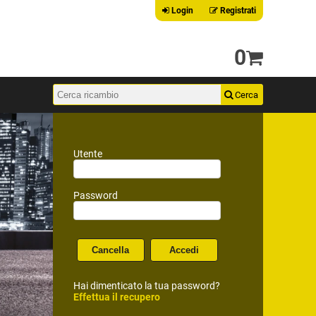
Login
Registrati
0
Utente
Password
Hai dimenticato la tua password?
Effettua il recupero