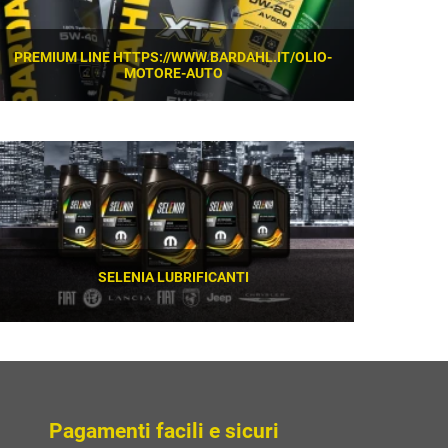
PREMIUM LINE HTTPS://WWW.BARDAHL.IT/OLIO-
MOTORE-AUTO
SCOPRI
SELENIA LUBRIFICANTI
SCOPRI
Pagamenti facili e sicuri