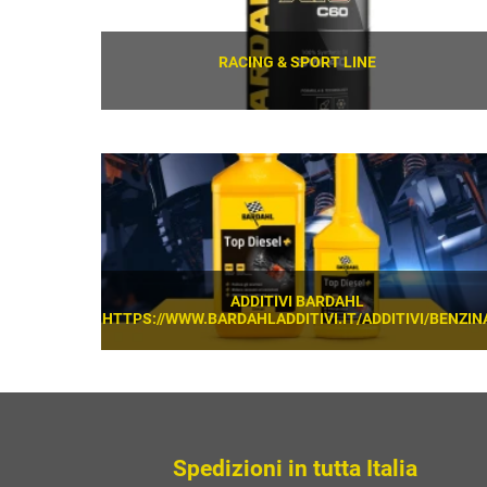
RACING & SPORT LINE
SCOPRI
ADDITIVI BARDAHL
HTTPS://WWW.BARDAHLADDITIVI.IT/ADDITIVI/BENZIN
SCOPRI
Spedizioni in tutta Italia