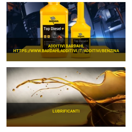
SCOPRI
ADDITIVI BARDAHL
HTTPS://WWW.BARDAHLADDITIVI.IT/ADDITIVI/BENZINA
SCOPRI
LUBRIFICANTI