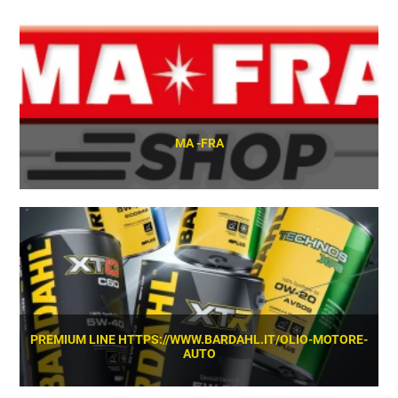
SCOPRI
MA -FRA
SCOPRI
PREMIUM LINE HTTPS://WWW.BARDAHL.IT/OLIO-MOTORE-
AUTO