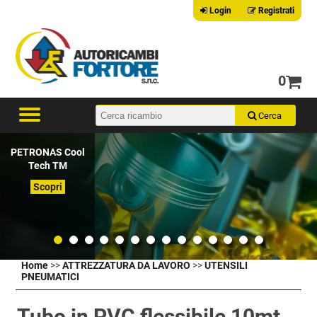
Login
Registrati
0
PETRONAS Cool
Tech TM
Scopri
Home
>>
ATTREZZATURA DA LAVORO
>>
UTENSILI
PNEUMATICI
Tubo in PVC flessibile 10mt.