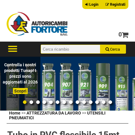
Login
Registrati
0
Controlla i nostri
prodotti Tunap! I
prezzi sono
aggiornati al 2026
Scopri
Home
>>
ATTREZZATURA DA LAVORO
>>
UTENSILI
PNEUMATICI
Tubo in PVC flessibile 15mt.