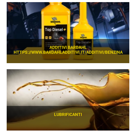
SCOPRI
ADDITIVI BARDAHL
HTTPS://WWW.BARDAHLADDITIVI.IT/ADDITIVI/BENZINA
SCOPRI
LUBRIFICANTI