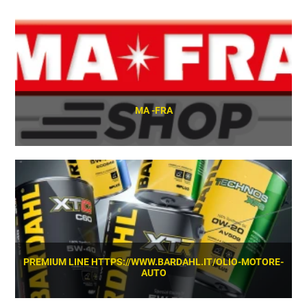
SCOPRI
MA -FRA
SCOPRI
PREMIUM LINE HTTPS://WWW.BARDAHL.IT/OLIO-MOTORE-
AUTO