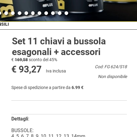
NSILI
Set 11 chiavi a bussola
esagonali + accessori
€
169,58
sconto del 45%
€ 93,27
Cod: FG 624/S18
Iva inclusa
Non disponibile
Spese di spedizione a partire da
6.99 €
Dettagli
:
BUSSOLE:
4, 5, 6, 7, 8, 9, 10, 11, 12, 13, 14mm