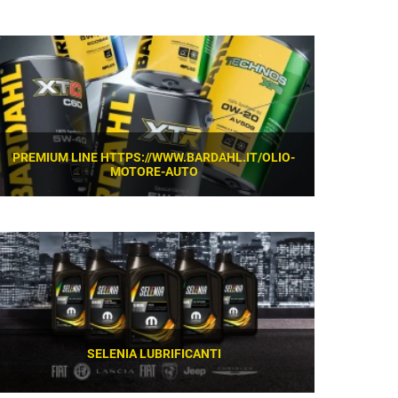
SCOPRI
PREMIUM LINE HTTPS://WWW.BARDAHL.IT/OLIO-
MOTORE-AUTO
SCOPRI
SELENIA LUBRIFICANTI