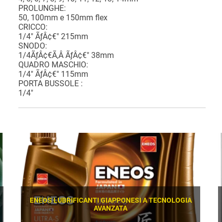
PROLUNGHE:
50, 100mm e 150mm flex
CRICCO:
1/4" ÃƒÂ¢€" 215mm
SNODO:
1/4ÃƒÂ¢€Ã‚Â ÃƒÂ¢€" 38mm
QUADRO MASCHIO:
1/4" ÃƒÂ¢€" 115mm
PORTA BUSSOLE :
1/4"
ENEOS LUBRIFICANTI GIAPPONESI A TECNOLOGIA
AVANZATA