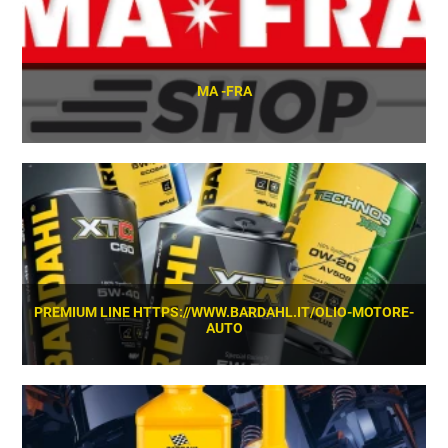
MA -FRA
SCOPRI
PREMIUM LINE HTTPS://WWW.BARDAHL.IT/OLIO-MOTORE-
AUTO
SCOPRI