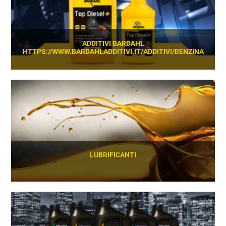
ADDITIVI BARDAHL
HTTPS://WWW.BARDAHLADDITIVI.IT/ADDITIVI/BENZINA
SCOPRI
LUBRIFICANTI
SCOPRI