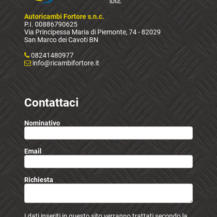
Autoricambi Fortore s.n.c.
P.I. 00886790625
Via Principessa Maria di Piemonte, 74 - 82029
San Marco dei Cavoti BN
08241480977
info@ricambifortore.it
Contattaci
Nominativo
Email
Richiesta
I dati inseriti in questo sito verranno trattati secondo la