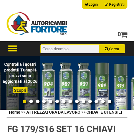
Login
Registrati
0
Controlla i nostri
prodotti Tunap! I
prezzi sono
aggiornati al 2026
Scopri
Home
>>
ATTREZZATURA DA LAVORO
>>
CHIAVI E UTENSILI
FG 179/S16 SET 16 CHIAVI