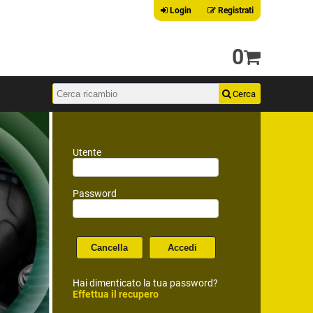
Login
Registrati
0
Utente
Password
Hai dimenticato la tua password?
Effettua il recupero