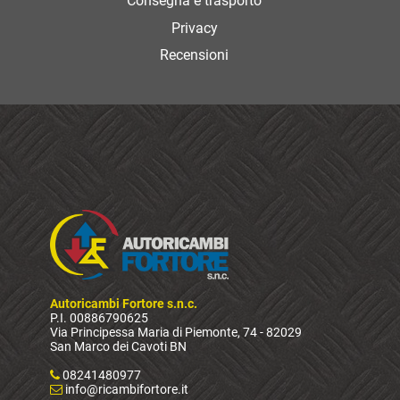
Consegna e trasporto
Privacy
Recensioni
Autoricambi Fortore s.n.c.
P.I. 00886790625
Via Principessa Maria di Piemonte, 74 - 82029
San Marco dei Cavoti BN
08241480977
info@ricambifortore.it