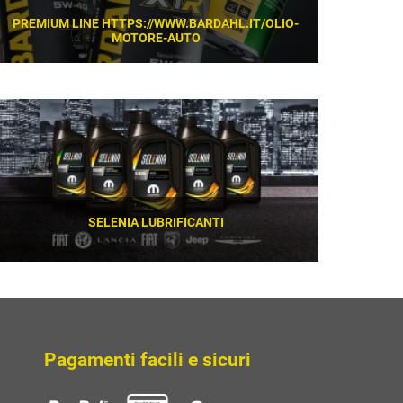
PREMIUM LINE HTTPS://WWW.BARDAHL.IT/OLIO-
MOTORE-AUTO
SCOPRI
SELENIA LUBRIFICANTI
SCOPRI
Pagamenti facili e sicuri