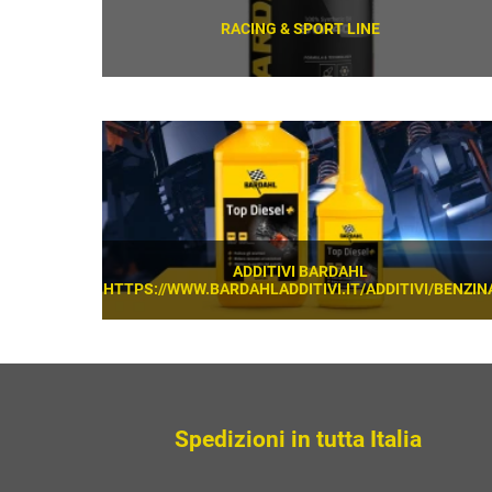
RACING & SPORT LINE
SCOPRI
ADDITIVI BARDAHL
HTTPS://WWW.BARDAHLADDITIVI.IT/ADDITIVI/BENZIN
SCOPRI
Spedizioni in tutta Italia