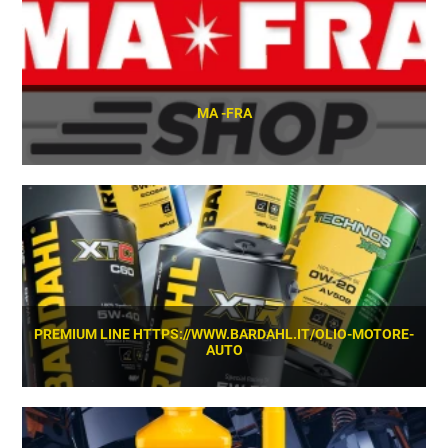
MA -FRA
SCOPRI
PREMIUM LINE HTTPS://WWW.BARDAHL.IT/OLIO-MOTORE-
AUTO
SCOPRI