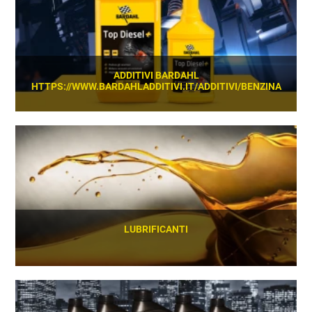
ADDITIVI BARDAHL
HTTPS://WWW.BARDAHLADDITIVI.IT/ADDITIVI/BENZINA
SCOPRI
LUBRIFICANTI
SCOPRI