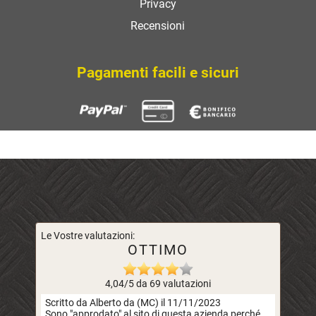
Privacy
Recensioni
Pagamenti facili e sicuri
Le Vostre valutazioni:
OTTIMO
4,04/5 da 69 valutazioni
Scritto da Alberto da (MC) il 11/11/2023
Sono "approdato" al sito di questa azienda perché