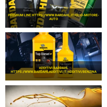
PREMIUM LINE HTTPS://WWW.BARDAHL.IT/OLIO-MOTORE-
AUTO
SCOPRI
ADDITIVI BARDAHL
HTTPS://WWW.BARDAHLADDITIVI.IT/ADDITIVI/BENZINA
SCOPRI