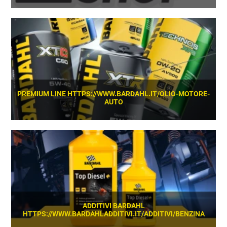
SCOPRI
PREMIUM LINE HTTPS://WWW.BARDAHL.IT/OLIO-MOTORE-
AUTO
SCOPRI
ADDITIVI BARDAHL
HTTPS://WWW.BARDAHLADDITIVI.IT/ADDITIVI/BENZINA