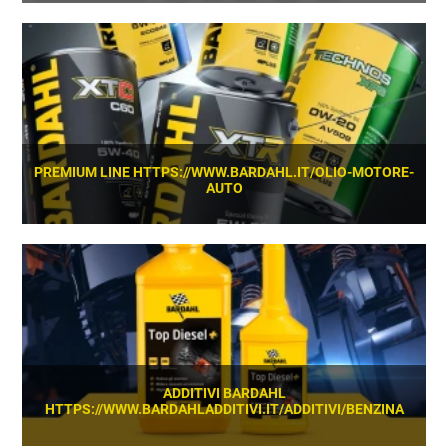
SCOPRI
PREMIUM LINE HTTPS://WWW.BARDAHL.IT/OLIO-MOTORE-
AUTO
SCOPRI
ADDITIVI BARDAHL
HTTPS://WWW.BARDAHLADDITIVI.IT/ADDITIVI/BENZINA