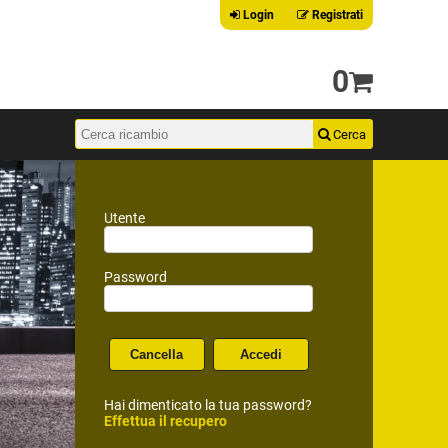
Login
Registrati
0
Utente
Password
Hai dimenticato la tua password?
Effettua il recupero